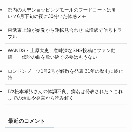
都内の大型ショッピングモールのフードコートは暑
い？6月下旬の夜に30分いた体感メモ
東武東上線が始発から運転見合わせ 成増駅で信号トラ
ブル
WANDS・上原大史、意味深なSNS投稿にファン動
揺 「伝説の曲を歌い継ぐ必要はもうない」
ロンドンブーツ1号2号が解散を発表 31年の歴史に終止
符
B’z松本孝弘さんの体調不良、病名は発表された？これ
までの活動や発言から読み解く
最近のコメント