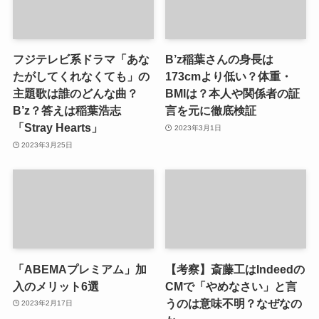
フジテレビ系ドラマ「あな
B’z稲葉さんの身長は
たがしてくれなくても」の
173cmより低い？体重・
主題歌は誰のどんな曲？
BMIは？本人や関係者の証
B’z？答えは稲葉浩志
言を元に徹底検証
「Stray Hearts」
2023年3月1日
2023年3月25日
「ABEMAプレミアム」加
【考察】斎藤工はIndeedの
入のメリット6選
CMで「やめなさい」と言
うのは意味不明？なぜなの
2023年2月17日