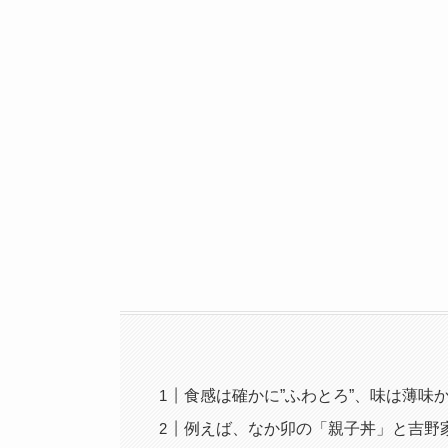
食感は確かに”ふわとろ”、味は薄味
例えば、なか卯の「親子丼」と吉野