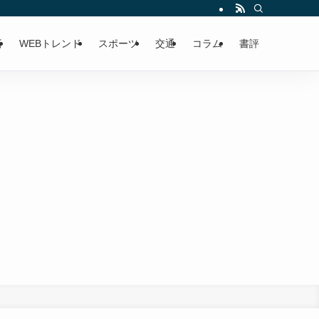
済
WEBトレンド
スポーツ
交通
コラム
書評