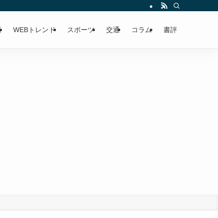
済
WEBトレンド
スポーツ
交通
コラム
書評